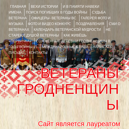
ГЛАВНАЯ
ВЕХИ ИСТОРИИ
И В ПАМЯТИ НАВЕКИ
ИМЕНА
ПОИСК ПОГИБШИХ В ГОДЫ ВОЙНЫ
СУДЬБА
ВЕТЕРАНА
ОФИЦЕРЫ- ВЕТЕРАНЫ ВС
ГАЛЕРЕЯ ФОТО И
МУЗЫКА
ФОТО И ВИДЕО КОНКУРС
ПОЗДРАВЛЕНИЯ
СМИ О
ВЕТЕРАНАХ
КАЛЕНДАРЬ ВЕТЕРАНСКОЙ МУДРОСТИ
НЕ
СТАРЕЮТ ДУШОЙ ВЕТЕРАНЫ
КАК ЖИВЁШЬ
«ПЕРВИЧКА»
СОЖЖЁННЫЕ ДЕРЕВНИ ГРОДНЕНЩИНЫ В
ГОДЫ ВОЙНЫ 35
МЕЖДУНАРОДНЫЕ СВЯЗИ
НАПИСАТЬ
ПИСЬМО
КОНТАКТЫ
ВЕТЕРАНЫ
ГРОДНЕНЩИН
Ы
Сайт является лауреатом