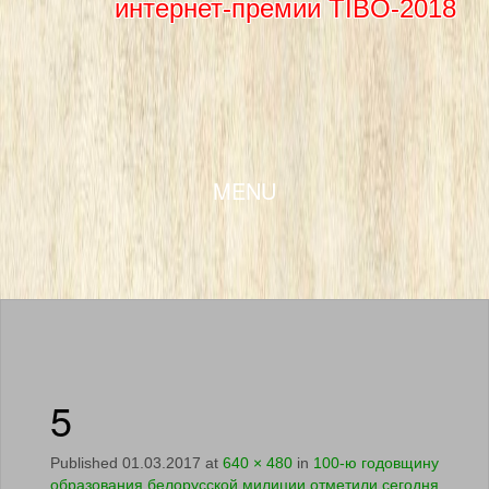
интернет-премии TIBO-2018
SKIP TO CONTENT
MENU
5
Published
01.03.2017
at
640 × 480
in
100-ю годовщину
образования белорусской милиции отметили сегодня