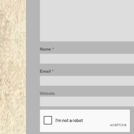
Name
*
Email
*
Website