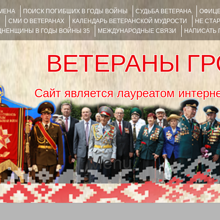
ИМЕНА
ПОИСК ПОГИБШИХ В ГОДЫ ВОЙНЫ
СУДЬБА ВЕТЕРАНА
ОФИЦЕ
Я
СМИ О ВЕТЕРАНАХ
КАЛЕНДАРЬ ВЕТЕРАНСКОЙ МУДРОСТИ
НЕ СТА
НЕНЩИНЫ В ГОДЫ ВОЙНЫ 35
МЕЖДУНАРОДНЫЕ СВЯЗИ
НАПИСАТЬ
ВЕТЕРАНЫ Г
Сайт является лауреатом ин
Menu
SKIP TO CONTENT