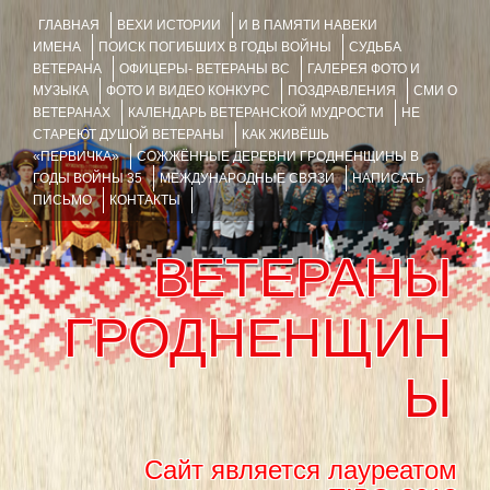
ГЛАВНАЯ
ВЕХИ ИСТОРИИ
И В ПАМЯТИ НАВЕКИ
ИМЕНА
ПОИСК ПОГИБШИХ В ГОДЫ ВОЙНЫ
СУДЬБА
ВЕТЕРАНА
ОФИЦЕРЫ- ВЕТЕРАНЫ ВС
ГАЛЕРЕЯ ФОТО И
МУЗЫКА
ФОТО И ВИДЕО КОНКУРС
ПОЗДРАВЛЕНИЯ
СМИ О
ВЕТЕРАНАХ
КАЛЕНДАРЬ ВЕТЕРАНСКОЙ МУДРОСТИ
НЕ
СТАРЕЮТ ДУШОЙ ВЕТЕРАНЫ
КАК ЖИВЁШЬ
«ПЕРВИЧКА»
СОЖЖЁННЫЕ ДЕРЕВНИ ГРОДНЕНЩИНЫ В
ГОДЫ ВОЙНЫ 35
МЕЖДУНАРОДНЫЕ СВЯЗИ
НАПИСАТЬ
ПИСЬМО
КОНТАКТЫ
ВЕТЕРАНЫ
ГРОДНЕНЩИН
Ы
Сайт является лауреатом