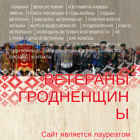
ГЛАВНАЯ
ВЕХИ ИСТОРИИ
И В ПАМЯТИ НАВЕКИ
ИМЕНА
ПОИСК ПОГИБШИХ В ГОДЫ ВОЙНЫ
СУДЬБА
ВЕТЕРАНА
ОФИЦЕРЫ- ВЕТЕРАНЫ ВС
ГАЛЕРЕЯ ФОТО И
МУЗЫКА
ФОТО И ВИДЕО КОНКУРС
ПОЗДРАВЛЕНИЯ
СМИ О
ВЕТЕРАНАХ
КАЛЕНДАРЬ ВЕТЕРАНСКОЙ МУДРОСТИ
НЕ
СТАРЕЮТ ДУШОЙ ВЕТЕРАНЫ
КАК ЖИВЁШЬ
«ПЕРВИЧКА»
СОЖЖЁННЫЕ ДЕРЕВНИ ГРОДНЕНЩИНЫ В
ГОДЫ ВОЙНЫ 35
МЕЖДУНАРОДНЫЕ СВЯЗИ
НАПИСАТЬ
ПИСЬМО
КОНТАКТЫ
ВЕТЕРАНЫ
ГРОДНЕНЩИН
Ы
Сайт является лауреатом