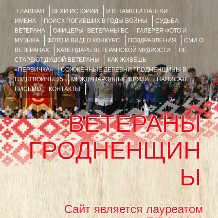
ГЛАВНАЯ
ВЕХИ ИСТОРИИ
И В ПАМЯТИ НАВЕКИ
ИМЕНА
ПОИСК ПОГИБШИХ В ГОДЫ ВОЙНЫ
СУДЬБА
ВЕТЕРАНА
ОФИЦЕРЫ- ВЕТЕРАНЫ ВС
ГАЛЕРЕЯ ФОТО И
МУЗЫКА
ФОТО И ВИДЕО КОНКУРС
ПОЗДРАВЛЕНИЯ
СМИ О
ВЕТЕРАНАХ
КАЛЕНДАРЬ ВЕТЕРАНСКОЙ МУДРОСТИ
НЕ
СТАРЕЮТ ДУШОЙ ВЕТЕРАНЫ
КАК ЖИВЁШЬ
«ПЕРВИЧКА»
СОЖЖЁННЫЕ ДЕРЕВНИ ГРОДНЕНЩИНЫ В
ГОДЫ ВОЙНЫ 35
МЕЖДУНАРОДНЫЕ СВЯЗИ
НАПИСАТЬ
ПИСЬМО
КОНТАКТЫ
ВЕТЕРАНЫ
ГРОДНЕНЩИН
Ы
Сайт является лауреатом