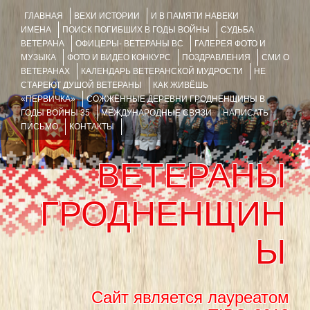
ГЛАВНАЯ
ВЕХИ ИСТОРИИ
И В ПАМЯТИ НАВЕКИ
ИМЕНА
ПОИСК ПОГИБШИХ В ГОДЫ ВОЙНЫ
СУДЬБА
ВЕТЕРАНА
ОФИЦЕРЫ- ВЕТЕРАНЫ ВС
ГАЛЕРЕЯ ФОТО И
МУЗЫКА
ФОТО И ВИДЕО КОНКУРС
ПОЗДРАВЛЕНИЯ
СМИ О
ВЕТЕРАНАХ
КАЛЕНДАРЬ ВЕТЕРАНСКОЙ МУДРОСТИ
НЕ
СТАРЕЮТ ДУШОЙ ВЕТЕРАНЫ
КАК ЖИВЁШЬ
«ПЕРВИЧКА»
СОЖЖЁННЫЕ ДЕРЕВНИ ГРОДНЕНЩИНЫ В
ГОДЫ ВОЙНЫ 35
МЕЖДУНАРОДНЫЕ СВЯЗИ
НАПИСАТЬ
ПИСЬМО
КОНТАКТЫ
ВЕТЕРАНЫ
ГРОДНЕНЩИН
Ы
Сайт является лауреатом