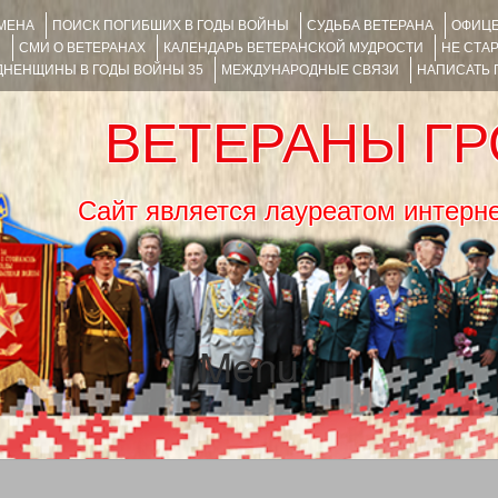
ИМЕНА
ПОИСК ПОГИБШИХ В ГОДЫ ВОЙНЫ
СУДЬБА ВЕТЕРАНА
ОФИЦЕ
Я
СМИ О ВЕТЕРАНАХ
КАЛЕНДАРЬ ВЕТЕРАНСКОЙ МУДРОСТИ
НЕ СТА
НЕНЩИНЫ В ГОДЫ ВОЙНЫ 35
МЕЖДУНАРОДНЫЕ СВЯЗИ
НАПИСАТЬ
ВЕТЕРАНЫ Г
Сайт является лауреатом ин
Menu
SKIP TO CONTENT