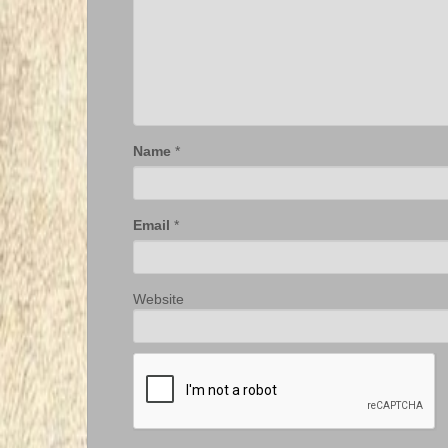
Name
*
Email
*
Website