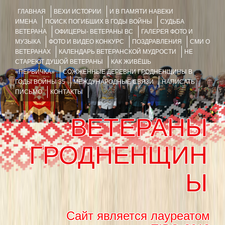
ГЛАВНАЯ
ВЕХИ ИСТОРИИ
И В ПАМЯТИ НАВЕКИ
ИМЕНА
ПОИСК ПОГИБШИХ В ГОДЫ ВОЙНЫ
СУДЬБА
ВЕТЕРАНА
ОФИЦЕРЫ- ВЕТЕРАНЫ ВС
ГАЛЕРЕЯ ФОТО И
МУЗЫКА
ФОТО И ВИДЕО КОНКУРС
ПОЗДРАВЛЕНИЯ
СМИ О
ВЕТЕРАНАХ
КАЛЕНДАРЬ ВЕТЕРАНСКОЙ МУДРОСТИ
НЕ
СТАРЕЮТ ДУШОЙ ВЕТЕРАНЫ
КАК ЖИВЁШЬ
«ПЕРВИЧКА»
СОЖЖЁННЫЕ ДЕРЕВНИ ГРОДНЕНЩИНЫ В
ГОДЫ ВОЙНЫ 35
МЕЖДУНАРОДНЫЕ СВЯЗИ
НАПИСАТЬ
ПИСЬМО
КОНТАКТЫ
ВЕТЕРАНЫ
ГРОДНЕНЩИН
Ы
Сайт является лауреатом