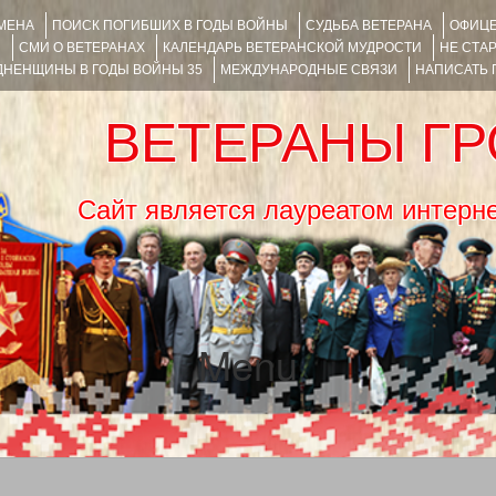
ИМЕНА
ПОИСК ПОГИБШИХ В ГОДЫ ВОЙНЫ
СУДЬБА ВЕТЕРАНА
ОФИЦЕ
Я
СМИ О ВЕТЕРАНАХ
КАЛЕНДАРЬ ВЕТЕРАНСКОЙ МУДРОСТИ
НЕ СТА
НЕНЩИНЫ В ГОДЫ ВОЙНЫ 35
МЕЖДУНАРОДНЫЕ СВЯЗИ
НАПИСАТЬ
ВЕТЕРАНЫ Г
Сайт является лауреатом ин
Menu
SKIP TO CONTENT