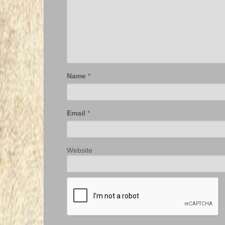
Name
*
Email
*
Website