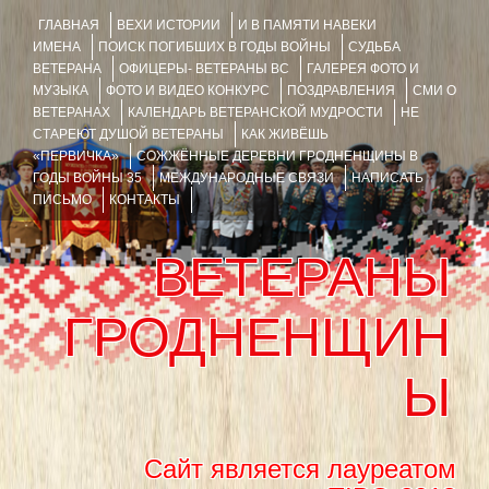
ГЛАВНАЯ
ВЕХИ ИСТОРИИ
И В ПАМЯТИ НАВЕКИ
ИМЕНА
ПОИСК ПОГИБШИХ В ГОДЫ ВОЙНЫ
СУДЬБА
ВЕТЕРАНА
ОФИЦЕРЫ- ВЕТЕРАНЫ ВС
ГАЛЕРЕЯ ФОТО И
МУЗЫКА
ФОТО И ВИДЕО КОНКУРС
ПОЗДРАВЛЕНИЯ
СМИ О
ВЕТЕРАНАХ
КАЛЕНДАРЬ ВЕТЕРАНСКОЙ МУДРОСТИ
НЕ
СТАРЕЮТ ДУШОЙ ВЕТЕРАНЫ
КАК ЖИВЁШЬ
«ПЕРВИЧКА»
СОЖЖЁННЫЕ ДЕРЕВНИ ГРОДНЕНЩИНЫ В
ГОДЫ ВОЙНЫ 35
МЕЖДУНАРОДНЫЕ СВЯЗИ
НАПИСАТЬ
ПИСЬМО
КОНТАКТЫ
ВЕТЕРАНЫ
ГРОДНЕНЩИН
Ы
Сайт является лауреатом