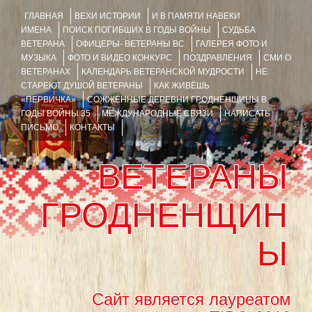
ГЛАВНАЯ
ВЕХИ ИСТОРИИ
И В ПАМЯТИ НАВЕКИ
ИМЕНА
ПОИСК ПОГИБШИХ В ГОДЫ ВОЙНЫ
СУДЬБА
ВЕТЕРАНА
ОФИЦЕРЫ- ВЕТЕРАНЫ ВС
ГАЛЕРЕЯ ФОТО И
МУЗЫКА
ФОТО И ВИДЕО КОНКУРС
ПОЗДРАВЛЕНИЯ
СМИ О
ВЕТЕРАНАХ
КАЛЕНДАРЬ ВЕТЕРАНСКОЙ МУДРОСТИ
НЕ
СТАРЕЮТ ДУШОЙ ВЕТЕРАНЫ
КАК ЖИВЁШЬ
«ПЕРВИЧКА»
СОЖЖЁННЫЕ ДЕРЕВНИ ГРОДНЕНЩИНЫ В
ГОДЫ ВОЙНЫ 35
МЕЖДУНАРОДНЫЕ СВЯЗИ
НАПИСАТЬ
ПИСЬМО
КОНТАКТЫ
ВЕТЕРАНЫ
ГРОДНЕНЩИН
Ы
Сайт является лауреатом