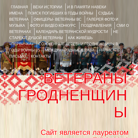
ГЛАВНАЯ
ВЕХИ ИСТОРИИ
И В ПАМЯТИ НАВЕКИ
ИМЕНА
ПОИСК ПОГИБШИХ В ГОДЫ ВОЙНЫ
СУДЬБА
ВЕТЕРАНА
ОФИЦЕРЫ- ВЕТЕРАНЫ ВС
ГАЛЕРЕЯ ФОТО И
МУЗЫКА
ФОТО И ВИДЕО КОНКУРС
ПОЗДРАВЛЕНИЯ
СМИ О
ВЕТЕРАНАХ
КАЛЕНДАРЬ ВЕТЕРАНСКОЙ МУДРОСТИ
НЕ
СТАРЕЮТ ДУШОЙ ВЕТЕРАНЫ
КАК ЖИВЁШЬ
«ПЕРВИЧКА»
СОЖЖЁННЫЕ ДЕРЕВНИ ГРОДНЕНЩИНЫ В
ГОДЫ ВОЙНЫ 35
МЕЖДУНАРОДНЫЕ СВЯЗИ
НАПИСАТЬ
ПИСЬМО
КОНТАКТЫ
ВЕТЕРАНЫ
ГРОДНЕНЩИН
Ы
Сайт является лауреатом