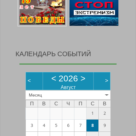
КАЛЕНДАРЬ СОБЫТИЙ
<
2026
>
<
>
Август
Месяц
П
В
С
Ч
П
С
В
1
2
3
4
5
6
7
8
9