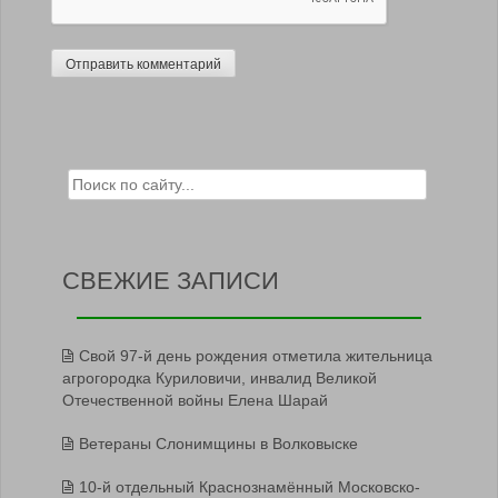
Search for:
СВЕЖИЕ ЗАПИСИ
Свой 97-й день рождения отметила жительница
агрогородка Куриловичи, инвалид Великой
Отечественной войны Елена Шарай
Ветераны Слонимщины в Волковыске
10-й отдельный Краснознамённый Московско-