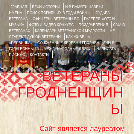
ГЛАВНАЯ
ВЕХИ ИСТОРИИ
И В ПАМЯТИ НАВЕКИ
ИМЕНА
ПОИСК ПОГИБШИХ В ГОДЫ ВОЙНЫ
СУДЬБА
ВЕТЕРАНА
ОФИЦЕРЫ- ВЕТЕРАНЫ ВС
ГАЛЕРЕЯ ФОТО И
МУЗЫКА
ФОТО И ВИДЕО КОНКУРС
ПОЗДРАВЛЕНИЯ
СМИ О
ВЕТЕРАНАХ
КАЛЕНДАРЬ ВЕТЕРАНСКОЙ МУДРОСТИ
НЕ
СТАРЕЮТ ДУШОЙ ВЕТЕРАНЫ
КАК ЖИВЁШЬ
«ПЕРВИЧКА»
СОЖЖЁННЫЕ ДЕРЕВНИ ГРОДНЕНЩИНЫ В
ГОДЫ ВОЙНЫ 35
МЕЖДУНАРОДНЫЕ СВЯЗИ
НАПИСАТЬ
ПИСЬМО
КОНТАКТЫ
ВЕТЕРАНЫ
ГРОДНЕНЩИН
Ы
Сайт является лауреатом