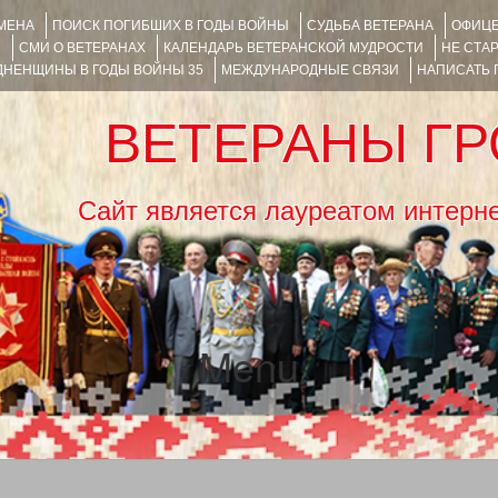
ИМЕНА
ПОИСК ПОГИБШИХ В ГОДЫ ВОЙНЫ
СУДЬБА ВЕТЕРАНА
ОФИЦЕ
Я
СМИ О ВЕТЕРАНАХ
КАЛЕНДАРЬ ВЕТЕРАНСКОЙ МУДРОСТИ
НЕ СТА
НЕНЩИНЫ В ГОДЫ ВОЙНЫ 35
МЕЖДУНАРОДНЫЕ СВЯЗИ
НАПИСАТЬ
ВЕТЕРАНЫ Г
Сайт является лауреатом ин
Menu
SKIP TO CONTENT