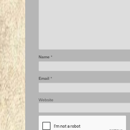
Name
*
Email
*
Website