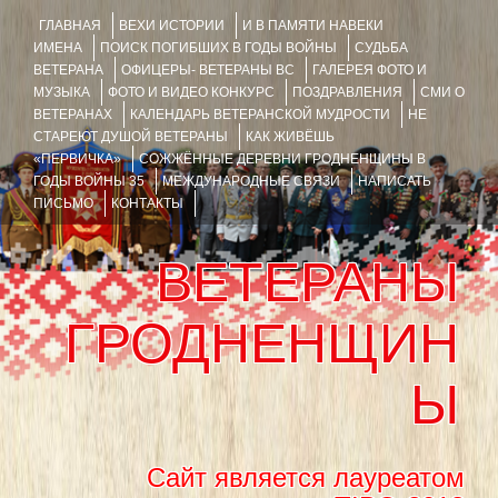
ГЛАВНАЯ
ВЕХИ ИСТОРИИ
И В ПАМЯТИ НАВЕКИ
ИМЕНА
ПОИСК ПОГИБШИХ В ГОДЫ ВОЙНЫ
СУДЬБА
ВЕТЕРАНА
ОФИЦЕРЫ- ВЕТЕРАНЫ ВС
ГАЛЕРЕЯ ФОТО И
МУЗЫКА
ФОТО И ВИДЕО КОНКУРС
ПОЗДРАВЛЕНИЯ
СМИ О
ВЕТЕРАНАХ
КАЛЕНДАРЬ ВЕТЕРАНСКОЙ МУДРОСТИ
НЕ
СТАРЕЮТ ДУШОЙ ВЕТЕРАНЫ
КАК ЖИВЁШЬ
«ПЕРВИЧКА»
СОЖЖЁННЫЕ ДЕРЕВНИ ГРОДНЕНЩИНЫ В
ГОДЫ ВОЙНЫ 35
МЕЖДУНАРОДНЫЕ СВЯЗИ
НАПИСАТЬ
ПИСЬМО
КОНТАКТЫ
ВЕТЕРАНЫ
ГРОДНЕНЩИН
Ы
Сайт является лауреатом