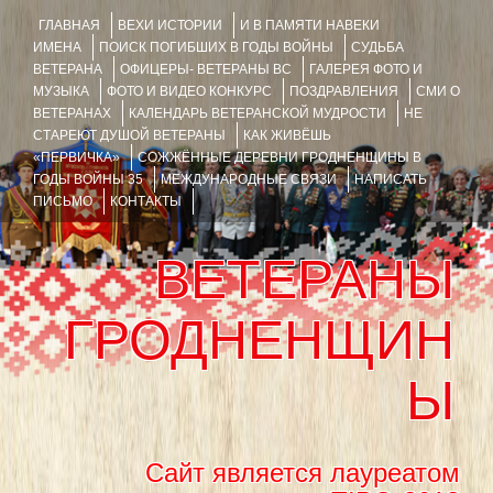
ГЛАВНАЯ
ВЕХИ ИСТОРИИ
И В ПАМЯТИ НАВЕКИ
ИМЕНА
ПОИСК ПОГИБШИХ В ГОДЫ ВОЙНЫ
СУДЬБА
ВЕТЕРАНА
ОФИЦЕРЫ- ВЕТЕРАНЫ ВС
ГАЛЕРЕЯ ФОТО И
МУЗЫКА
ФОТО И ВИДЕО КОНКУРС
ПОЗДРАВЛЕНИЯ
СМИ О
ВЕТЕРАНАХ
КАЛЕНДАРЬ ВЕТЕРАНСКОЙ МУДРОСТИ
НЕ
СТАРЕЮТ ДУШОЙ ВЕТЕРАНЫ
КАК ЖИВЁШЬ
«ПЕРВИЧКА»
СОЖЖЁННЫЕ ДЕРЕВНИ ГРОДНЕНЩИНЫ В
ГОДЫ ВОЙНЫ 35
МЕЖДУНАРОДНЫЕ СВЯЗИ
НАПИСАТЬ
ПИСЬМО
КОНТАКТЫ
ВЕТЕРАНЫ
ГРОДНЕНЩИН
Ы
Сайт является лауреатом