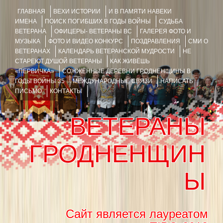
ГЛАВНАЯ
ВЕХИ ИСТОРИИ
И В ПАМЯТИ НАВЕКИ
ИМЕНА
ПОИСК ПОГИБШИХ В ГОДЫ ВОЙНЫ
СУДЬБА
ВЕТЕРАНА
ОФИЦЕРЫ- ВЕТЕРАНЫ ВС
ГАЛЕРЕЯ ФОТО И
МУЗЫКА
ФОТО И ВИДЕО КОНКУРС
ПОЗДРАВЛЕНИЯ
СМИ О
ВЕТЕРАНАХ
КАЛЕНДАРЬ ВЕТЕРАНСКОЙ МУДРОСТИ
НЕ
СТАРЕЮТ ДУШОЙ ВЕТЕРАНЫ
КАК ЖИВЁШЬ
«ПЕРВИЧКА»
СОЖЖЁННЫЕ ДЕРЕВНИ ГРОДНЕНЩИНЫ В
ГОДЫ ВОЙНЫ 35
МЕЖДУНАРОДНЫЕ СВЯЗИ
НАПИСАТЬ
ПИСЬМО
КОНТАКТЫ
ВЕТЕРАНЫ
ГРОДНЕНЩИН
Ы
Сайт является лауреатом