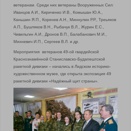
ветеранам. Среди них ветераны Вооруженных Сил:
Иванцов А.И., Кириченко И.В., Комышан Ю.А.,
Каньшин Я.П., Коренев А.Н., Миннулин Р.Р., Треьяков
А.П., Бушляков В.Н., Рыбачук В.Л., Журин Е.С.,
Чивильгин А.И., Дронов В.П., Балабанович М.И.,
Михневич И.П., Сергеев В.Л. и др.
Мероприятия ветеранов 49-ой гвардейской
Краснознамённой Станиславско-Будапештской
ракетной дивизии – начались в Лидском историко-
художественном музее, где открыта экспозиция 49
ракетной дивизии «Надёжный щит страны».