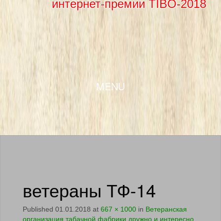
интернет-премии TIBO-2018
SKIP TO CONTENT
MENU
ветераны ТФ-14
Published
01.01.2018
at
667 × 1000
in
Ветеранская
организация табачной фабрики дружно и интересно