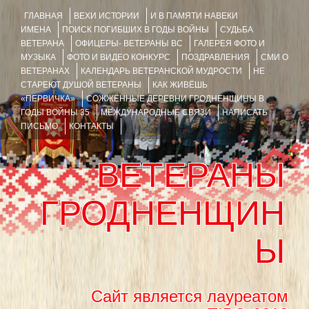
ГЛАВНАЯ
ВЕХИ ИСТОРИИ
И В ПАМЯТИ НАВЕКИ
ИМЕНА
ПОИСК ПОГИБШИХ В ГОДЫ ВОЙНЫ
СУДЬБА
ВЕТЕРАНА
ОФИЦЕРЫ- ВЕТЕРАНЫ ВС
ГАЛЕРЕЯ ФОТО И
МУЗЫКА
ФОТО И ВИДЕО КОНКУРС
ПОЗДРАВЛЕНИЯ
СМИ О
ВЕТЕРАНАХ
КАЛЕНДАРЬ ВЕТЕРАНСКОЙ МУДРОСТИ
НЕ
СТАРЕЮТ ДУШОЙ ВЕТЕРАНЫ
КАК ЖИВЁШЬ
«ПЕРВИЧКА»
СОЖЖЁННЫЕ ДЕРЕВНИ ГРОДНЕНЩИНЫ В
ГОДЫ ВОЙНЫ 35
МЕЖДУНАРОДНЫЕ СВЯЗИ
НАПИСАТЬ
ПИСЬМО
КОНТАКТЫ
ВЕТЕРАНЫ
ГРОДНЕНЩИН
Ы
Сайт является лауреатом