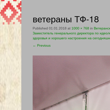
ветераны ТФ-18
Published
01.01.2018
at
1000 × 768
in
Ветеранс
Заместитель генерального директора по идео
здоровья и хорошего настроения на сегодняшн
←
Previous