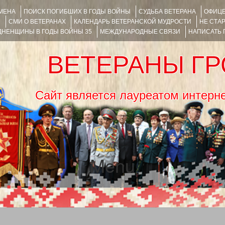
ИМЕНА
ПОИСК ПОГИБШИХ В ГОДЫ ВОЙНЫ
СУДЬБА ВЕТЕРАНА
ОФИЦЕ
Я
СМИ О ВЕТЕРАНАХ
КАЛЕНДАРЬ ВЕТЕРАНСКОЙ МУДРОСТИ
НЕ СТА
НЕНЩИНЫ В ГОДЫ ВОЙНЫ 35
МЕЖДУНАРОДНЫЕ СВЯЗИ
НАПИСАТЬ
ВЕТЕРАНЫ Г
Сайт является лауреатом ин
Menu
SKIP TO CONTENT