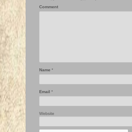
Comment
Name
*
Email
*
Website