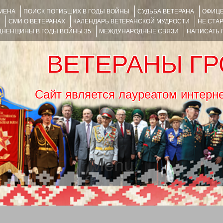
ИМЕНА
ПОИСК ПОГИБШИХ В ГОДЫ ВОЙНЫ
СУДЬБА ВЕТЕРАНА
ОФИЦЕ
Я
СМИ О ВЕТЕРАНАХ
КАЛЕНДАРЬ ВЕТЕРАНСКОЙ МУДРОСТИ
НЕ СТА
НЕНЩИНЫ В ГОДЫ ВОЙНЫ 35
МЕЖДУНАРОДНЫЕ СВЯЗИ
НАПИСАТЬ
ВЕТЕРАНЫ Г
Сайт является лауреатом ин
Menu
SKIP TO CONTENT