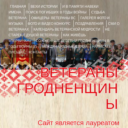
ГЛАВНАЯ
ВЕХИ ИСТОРИИ
И В ПАМЯТИ НАВЕКИ
ИМЕНА
ПОИСК ПОГИБШИХ В ГОДЫ ВОЙНЫ
СУДЬБА
ВЕТЕРАНА
ОФИЦЕРЫ- ВЕТЕРАНЫ ВС
ГАЛЕРЕЯ ФОТО И
МУЗЫКА
ФОТО И ВИДЕО КОНКУРС
ПОЗДРАВЛЕНИЯ
СМИ О
ВЕТЕРАНАХ
КАЛЕНДАРЬ ВЕТЕРАНСКОЙ МУДРОСТИ
НЕ
СТАРЕЮТ ДУШОЙ ВЕТЕРАНЫ
КАК ЖИВЁШЬ
«ПЕРВИЧКА»
СОЖЖЁННЫЕ ДЕРЕВНИ ГРОДНЕНЩИНЫ В
ГОДЫ ВОЙНЫ 35
МЕЖДУНАРОДНЫЕ СВЯЗИ
НАПИСАТЬ
ПИСЬМО
КОНТАКТЫ
ВЕТЕРАНЫ
ГРОДНЕНЩИН
Ы
Сайт является лауреатом