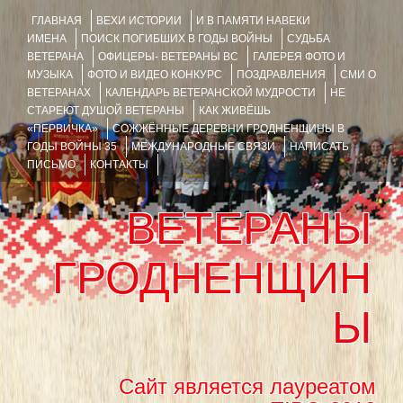
ГЛАВНАЯ
ВЕХИ ИСТОРИИ
И В ПАМЯТИ НАВЕКИ
ИМЕНА
ПОИСК ПОГИБШИХ В ГОДЫ ВОЙНЫ
СУДЬБА
ВЕТЕРАНА
ОФИЦЕРЫ- ВЕТЕРАНЫ ВС
ГАЛЕРЕЯ ФОТО И
МУЗЫКА
ФОТО И ВИДЕО КОНКУРС
ПОЗДРАВЛЕНИЯ
СМИ О
ВЕТЕРАНАХ
КАЛЕНДАРЬ ВЕТЕРАНСКОЙ МУДРОСТИ
НЕ
СТАРЕЮТ ДУШОЙ ВЕТЕРАНЫ
КАК ЖИВЁШЬ
«ПЕРВИЧКА»
СОЖЖЁННЫЕ ДЕРЕВНИ ГРОДНЕНЩИНЫ В
ГОДЫ ВОЙНЫ 35
МЕЖДУНАРОДНЫЕ СВЯЗИ
НАПИСАТЬ
ПИСЬМО
КОНТАКТЫ
ВЕТЕРАНЫ
ГРОДНЕНЩИН
Ы
Сайт является лауреатом