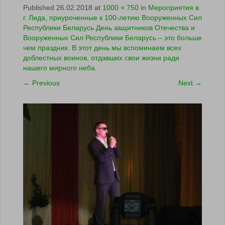
Published
26.02.2018
at
1000 × 750
in
Мероприятия в
г. Лида, приуроченные к 100-летию Вооруженных Сил
Республики Беларусь День защитников Отечества и
Вооруженных Сил Республики Беларусь – это больше
чем праздник. В этот день мы вспоминаем всех
доблестных воинов, отдавших свои жизни ради
нашего мирного неба.
←
Previous
Next
→