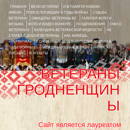
ГЛАВНАЯ
ВЕХИ ИСТОРИИ
И В ПАМЯТИ НАВЕКИ
ИМЕНА
ПОИСК ПОГИБШИХ В ГОДЫ ВОЙНЫ
СУДЬБА
ВЕТЕРАНА
ОФИЦЕРЫ- ВЕТЕРАНЫ ВС
ГАЛЕРЕЯ ФОТО И
МУЗЫКА
ФОТО И ВИДЕО КОНКУРС
ПОЗДРАВЛЕНИЯ
СМИ О
ВЕТЕРАНАХ
КАЛЕНДАРЬ ВЕТЕРАНСКОЙ МУДРОСТИ
НЕ
СТАРЕЮТ ДУШОЙ ВЕТЕРАНЫ
КАК ЖИВЁШЬ
«ПЕРВИЧКА»
СОЖЖЁННЫЕ ДЕРЕВНИ ГРОДНЕНЩИНЫ В
ГОДЫ ВОЙНЫ 35
МЕЖДУНАРОДНЫЕ СВЯЗИ
НАПИСАТЬ
ПИСЬМО
КОНТАКТЫ
ВЕТЕРАНЫ
ГРОДНЕНЩИН
Ы
Сайт является лауреатом