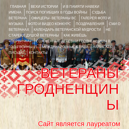
ГЛАВНАЯ
ВЕХИ ИСТОРИИ
И В ПАМЯТИ НАВЕКИ
ИМЕНА
ПОИСК ПОГИБШИХ В ГОДЫ ВОЙНЫ
СУДЬБА
ВЕТЕРАНА
ОФИЦЕРЫ- ВЕТЕРАНЫ ВС
ГАЛЕРЕЯ ФОТО И
МУЗЫКА
ФОТО И ВИДЕО КОНКУРС
ПОЗДРАВЛЕНИЯ
СМИ О
ВЕТЕРАНАХ
КАЛЕНДАРЬ ВЕТЕРАНСКОЙ МУДРОСТИ
НЕ
СТАРЕЮТ ДУШОЙ ВЕТЕРАНЫ
КАК ЖИВЁШЬ
«ПЕРВИЧКА»
СОЖЖЁННЫЕ ДЕРЕВНИ ГРОДНЕНЩИНЫ В
ГОДЫ ВОЙНЫ 35
МЕЖДУНАРОДНЫЕ СВЯЗИ
НАПИСАТЬ
ПИСЬМО
КОНТАКТЫ
ВЕТЕРАНЫ
ГРОДНЕНЩИН
Ы
Сайт является лауреатом