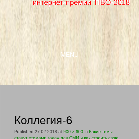
интернет-премии TIBO-2018
SKIP TO CONTENT
MENU
Коллегия-6
Published
27.02.2018
at
900 × 600
in
Какие темы
станут «темами года» для СМИ и как строить свою