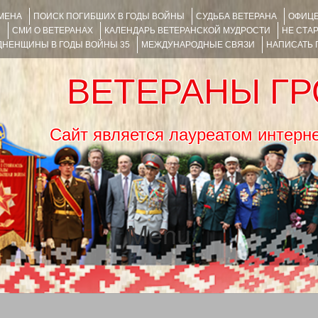
ИМЕНА
ПОИСК ПОГИБШИХ В ГОДЫ ВОЙНЫ
СУДЬБА ВЕТЕРАНА
ОФИЦЕ
Я
СМИ О ВЕТЕРАНАХ
КАЛЕНДАРЬ ВЕТЕРАНСКОЙ МУДРОСТИ
НЕ СТА
НЕНЩИНЫ В ГОДЫ ВОЙНЫ 35
МЕЖДУНАРОДНЫЕ СВЯЗИ
НАПИСАТЬ
ВЕТЕРАНЫ Г
Сайт является лауреатом ин
Menu
SKIP TO CONTENT