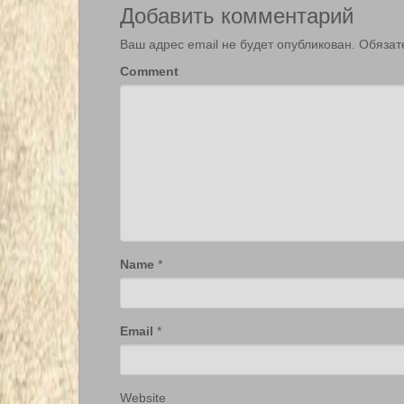
Добавить комментарий
Ваш адрес email не будет опубликован.
Обязат
Comment
Name
*
Email
*
Website