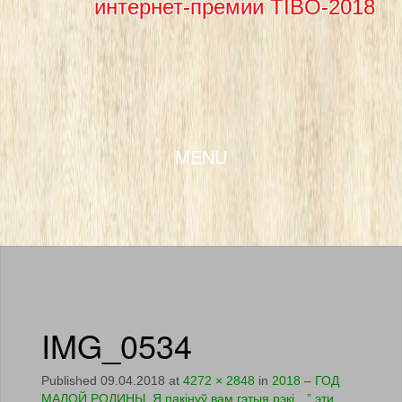
интернет-премии TIBO-2018
SKIP TO CONTENT
MENU
IMG_0534
Published
09.04.2018
at
4272 × 2848
in
2018 – ГОД
МАЛОЙ РОДИНЫ. Я пакінуў вам гэтыя рэкі…” эти