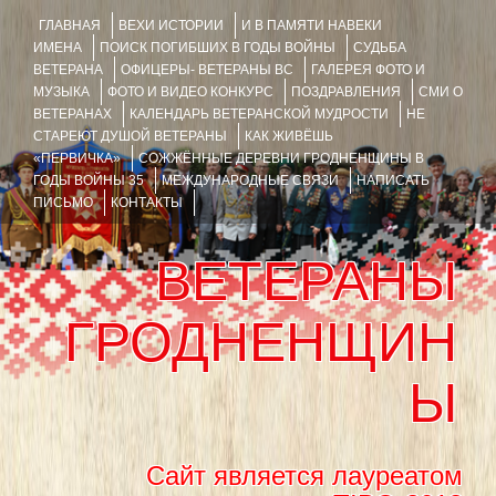
ГЛАВНАЯ
ВЕХИ ИСТОРИИ
И В ПАМЯТИ НАВЕКИ
ИМЕНА
ПОИСК ПОГИБШИХ В ГОДЫ ВОЙНЫ
СУДЬБА
ВЕТЕРАНА
ОФИЦЕРЫ- ВЕТЕРАНЫ ВС
ГАЛЕРЕЯ ФОТО И
МУЗЫКА
ФОТО И ВИДЕО КОНКУРС
ПОЗДРАВЛЕНИЯ
СМИ О
ВЕТЕРАНАХ
КАЛЕНДАРЬ ВЕТЕРАНСКОЙ МУДРОСТИ
НЕ
СТАРЕЮТ ДУШОЙ ВЕТЕРАНЫ
КАК ЖИВЁШЬ
«ПЕРВИЧКА»
СОЖЖЁННЫЕ ДЕРЕВНИ ГРОДНЕНЩИНЫ В
ГОДЫ ВОЙНЫ 35
МЕЖДУНАРОДНЫЕ СВЯЗИ
НАПИСАТЬ
ПИСЬМО
КОНТАКТЫ
ВЕТЕРАНЫ
ГРОДНЕНЩИН
Ы
Сайт является лауреатом