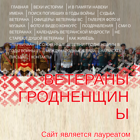
ГЛАВНАЯ
ВЕХИ ИСТОРИИ
И В ПАМЯТИ НАВЕКИ
ИМЕНА
ПОИСК ПОГИБШИХ В ГОДЫ ВОЙНЫ
СУДЬБА
ВЕТЕРАНА
ОФИЦЕРЫ- ВЕТЕРАНЫ ВС
ГАЛЕРЕЯ ФОТО И
МУЗЫКА
ФОТО И ВИДЕО КОНКУРС
ПОЗДРАВЛЕНИЯ
СМИ О
ВЕТЕРАНАХ
КАЛЕНДАРЬ ВЕТЕРАНСКОЙ МУДРОСТИ
НЕ
СТАРЕЮТ ДУШОЙ ВЕТЕРАНЫ
КАК ЖИВЁШЬ
«ПЕРВИЧКА»
СОЖЖЁННЫЕ ДЕРЕВНИ ГРОДНЕНЩИНЫ В
ГОДЫ ВОЙНЫ 35
МЕЖДУНАРОДНЫЕ СВЯЗИ
НАПИСАТЬ
ПИСЬМО
КОНТАКТЫ
ВЕТЕРАНЫ
ГРОДНЕНЩИН
Ы
Сайт является лауреатом