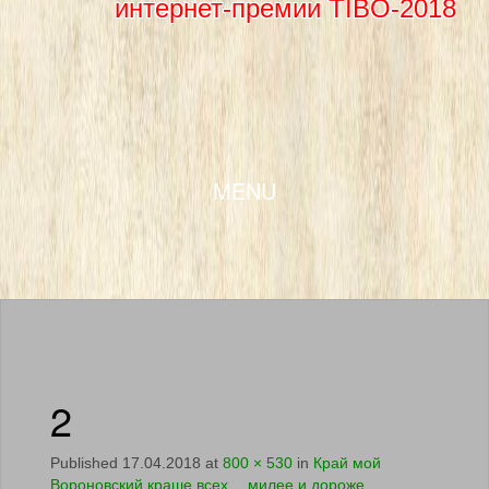
интернет-премии TIBO-2018
SKIP TO CONTENT
MENU
2
Published
17.04.2018
at
800 × 530
in
Край мой
Вороновский краше всех… милее и дороже…