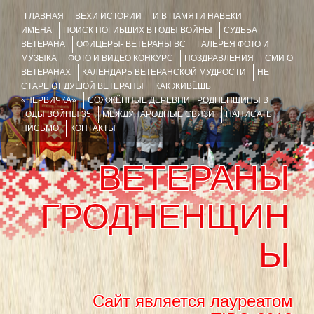
ГЛАВНАЯ
ВЕХИ ИСТОРИИ
И В ПАМЯТИ НАВЕКИ
ИМЕНА
ПОИСК ПОГИБШИХ В ГОДЫ ВОЙНЫ
СУДЬБА
ВЕТЕРАНА
ОФИЦЕРЫ- ВЕТЕРАНЫ ВС
ГАЛЕРЕЯ ФОТО И
МУЗЫКА
ФОТО И ВИДЕО КОНКУРС
ПОЗДРАВЛЕНИЯ
СМИ О
ВЕТЕРАНАХ
КАЛЕНДАРЬ ВЕТЕРАНСКОЙ МУДРОСТИ
НЕ
СТАРЕЮТ ДУШОЙ ВЕТЕРАНЫ
КАК ЖИВЁШЬ
«ПЕРВИЧКА»
СОЖЖЁННЫЕ ДЕРЕВНИ ГРОДНЕНЩИНЫ В
ГОДЫ ВОЙНЫ 35
МЕЖДУНАРОДНЫЕ СВЯЗИ
НАПИСАТЬ
ПИСЬМО
КОНТАКТЫ
ВЕТЕРАНЫ
ГРОДНЕНЩИН
Ы
Сайт является лауреатом