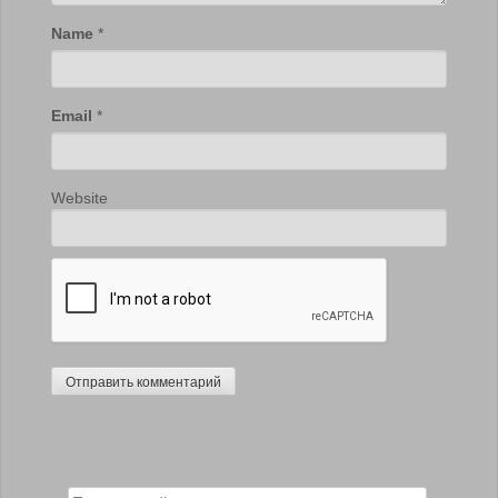
Name
*
Email
*
Website
Search for: