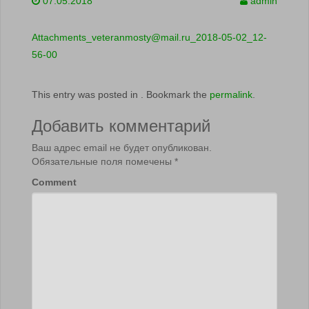
07.05.2018
admin
Attachments_veteranmosty@mail.ru_2018-05-02_12-
56-00
This entry was posted in . Bookmark the
permalink
.
Добавить комментарий
Ваш адрес email не будет опубликован.
Обязательные поля помечены
*
Comment