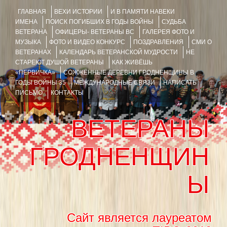
ГЛАВНАЯ
ВЕХИ ИСТОРИИ
И В ПАМЯТИ НАВЕКИ
ИМЕНА
ПОИСК ПОГИБШИХ В ГОДЫ ВОЙНЫ
СУДЬБА
ВЕТЕРАНА
ОФИЦЕРЫ- ВЕТЕРАНЫ ВС
ГАЛЕРЕЯ ФОТО И
МУЗЫКА
ФОТО И ВИДЕО КОНКУРС
ПОЗДРАВЛЕНИЯ
СМИ О
ВЕТЕРАНАХ
КАЛЕНДАРЬ ВЕТЕРАНСКОЙ МУДРОСТИ
НЕ
СТАРЕЮТ ДУШОЙ ВЕТЕРАНЫ
КАК ЖИВЁШЬ
«ПЕРВИЧКА»
СОЖЖЁННЫЕ ДЕРЕВНИ ГРОДНЕНЩИНЫ В
ГОДЫ ВОЙНЫ 35
МЕЖДУНАРОДНЫЕ СВЯЗИ
НАПИСАТЬ
ПИСЬМО
КОНТАКТЫ
ВЕТЕРАНЫ
ГРОДНЕНЩИН
Ы
Сайт является лауреатом