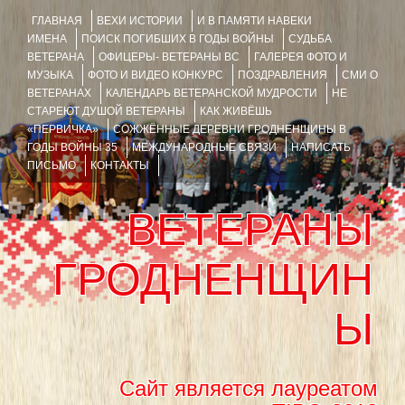
ГЛАВНАЯ
ВЕХИ ИСТОРИИ
И В ПАМЯТИ НАВЕКИ
ИМЕНА
ПОИСК ПОГИБШИХ В ГОДЫ ВОЙНЫ
СУДЬБА
ВЕТЕРАНА
ОФИЦЕРЫ- ВЕТЕРАНЫ ВС
ГАЛЕРЕЯ ФОТО И
МУЗЫКА
ФОТО И ВИДЕО КОНКУРС
ПОЗДРАВЛЕНИЯ
СМИ О
ВЕТЕРАНАХ
КАЛЕНДАРЬ ВЕТЕРАНСКОЙ МУДРОСТИ
НЕ
СТАРЕЮТ ДУШОЙ ВЕТЕРАНЫ
КАК ЖИВЁШЬ
«ПЕРВИЧКА»
СОЖЖЁННЫЕ ДЕРЕВНИ ГРОДНЕНЩИНЫ В
ГОДЫ ВОЙНЫ 35
МЕЖДУНАРОДНЫЕ СВЯЗИ
НАПИСАТЬ
ПИСЬМО
КОНТАКТЫ
ВЕТЕРАНЫ
ГРОДНЕНЩИН
Ы
Сайт является лауреатом