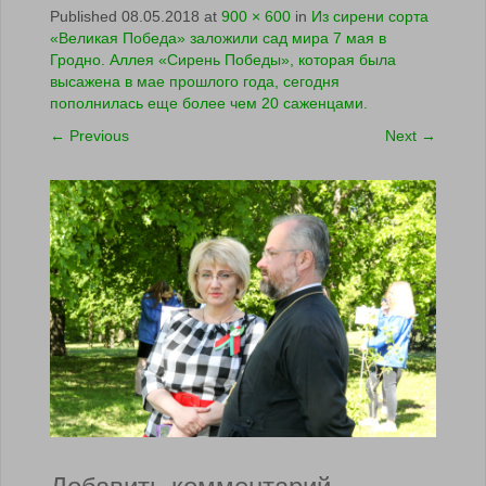
Published
08.05.2018
at
900 × 600
in
Из сирени сорта
«Великая Победа» заложили сад мира 7 мая в
Гродно. Аллея «Сирень Победы», которая была
высажена в мае прошлого года, сегодня
пополнилась еще более чем 20 саженцами.
←
Previous
Next
→
Добавить комментарий