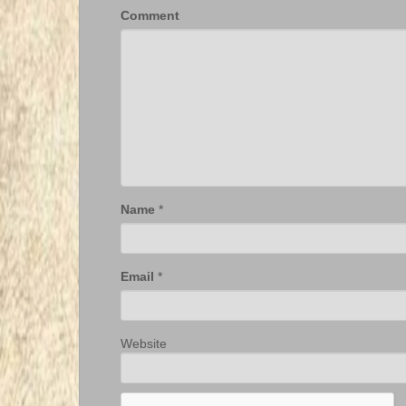
Comment
Name
*
Email
*
Website