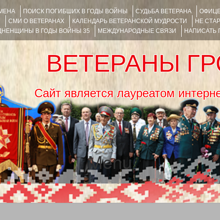
ИМЕНА
ПОИСК ПОГИБШИХ В ГОДЫ ВОЙНЫ
СУДЬБА ВЕТЕРАНА
ОФИЦЕ
Я
СМИ О ВЕТЕРАНАХ
КАЛЕНДАРЬ ВЕТЕРАНСКОЙ МУДРОСТИ
НЕ СТА
НЕНЩИНЫ В ГОДЫ ВОЙНЫ 35
МЕЖДУНАРОДНЫЕ СВЯЗИ
НАПИСАТЬ
ВЕТЕРАНЫ Г
Сайт является лауреатом ин
Menu
SKIP TO CONTENT