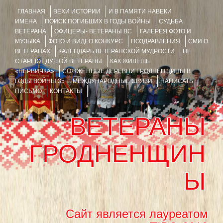
ГЛАВНАЯ
ВЕХИ ИСТОРИИ
И В ПАМЯТИ НАВЕКИ
ИМЕНА
ПОИСК ПОГИБШИХ В ГОДЫ ВОЙНЫ
СУДЬБА
ВЕТЕРАНА
ОФИЦЕРЫ- ВЕТЕРАНЫ ВС
ГАЛЕРЕЯ ФОТО И
МУЗЫКА
ФОТО И ВИДЕО КОНКУРС
ПОЗДРАВЛЕНИЯ
СМИ О
ВЕТЕРАНАХ
КАЛЕНДАРЬ ВЕТЕРАНСКОЙ МУДРОСТИ
НЕ
СТАРЕЮТ ДУШОЙ ВЕТЕРАНЫ
КАК ЖИВЁШЬ
«ПЕРВИЧКА»
СОЖЖЁННЫЕ ДЕРЕВНИ ГРОДНЕНЩИНЫ В
ГОДЫ ВОЙНЫ 35
МЕЖДУНАРОДНЫЕ СВЯЗИ
НАПИСАТЬ
ПИСЬМО
КОНТАКТЫ
ВЕТЕРАНЫ
ГРОДНЕНЩИН
Ы
Сайт является лауреатом