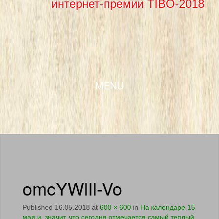
интернет-премии TIBO-2018
SKIP TO CONTENT
MENU
omcYWlIl-Vo
Published
16.05.2018
at
600 × 600
in
На календаре 15
мая и значит, что сегодня отмечается самый теплый