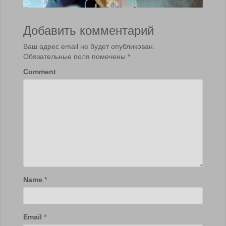
Добавить комментарий
Ваш адрес email не будет опубликован.
Обязательные поля помечены
*
Comment
Name
*
Email
*