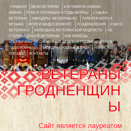
ГЛАВНАЯ
ВЕХИ ИСТОРИИ
И В ПАМЯТИ НАВЕКИ
ИМЕНА
ПОИСК ПОГИБШИХ В ГОДЫ ВОЙНЫ
СУДЬБА
ВЕТЕРАНА
ОФИЦЕРЫ- ВЕТЕРАНЫ ВС
ГАЛЕРЕЯ ФОТО И
МУЗЫКА
ФОТО И ВИДЕО КОНКУРС
ПОЗДРАВЛЕНИЯ
СМИ О
ВЕТЕРАНАХ
КАЛЕНДАРЬ ВЕТЕРАНСКОЙ МУДРОСТИ
НЕ
СТАРЕЮТ ДУШОЙ ВЕТЕРАНЫ
КАК ЖИВЁШЬ
«ПЕРВИЧКА»
СОЖЖЁННЫЕ ДЕРЕВНИ ГРОДНЕНЩИНЫ В
ГОДЫ ВОЙНЫ 35
МЕЖДУНАРОДНЫЕ СВЯЗИ
НАПИСАТЬ
ПИСЬМО
КОНТАКТЫ
ВЕТЕРАНЫ
ГРОДНЕНЩИН
Ы
Сайт является лауреатом