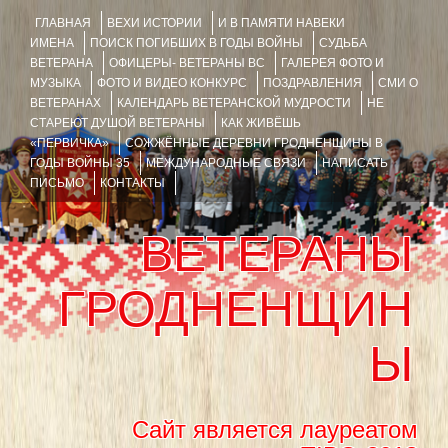
ГЛАВНАЯ
ВЕХИ ИСТОРИИ
И В ПАМЯТИ НАВЕКИ
ИМЕНА
ПОИСК ПОГИБШИХ В ГОДЫ ВОЙНЫ
СУДЬБА
ВЕТЕРАНА
ОФИЦЕРЫ- ВЕТЕРАНЫ ВС
ГАЛЕРЕЯ ФОТО И
МУЗЫКА
ФОТО И ВИДЕО КОНКУРС
ПОЗДРАВЛЕНИЯ
СМИ О
ВЕТЕРАНАХ
КАЛЕНДАРЬ ВЕТЕРАНСКОЙ МУДРОСТИ
НЕ
СТАРЕЮТ ДУШОЙ ВЕТЕРАНЫ
КАК ЖИВЁШЬ
«ПЕРВИЧКА»
СОЖЖЁННЫЕ ДЕРЕВНИ ГРОДНЕНЩИНЫ В
ГОДЫ ВОЙНЫ 35
МЕЖДУНАРОДНЫЕ СВЯЗИ
НАПИСАТЬ
ПИСЬМО
КОНТАКТЫ
ВЕТЕРАНЫ
ГРОДНЕНЩИН
Ы
Сайт является лауреатом