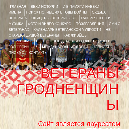
ГЛАВНАЯ
ВЕХИ ИСТОРИИ
И В ПАМЯТИ НАВЕКИ
ИМЕНА
ПОИСК ПОГИБШИХ В ГОДЫ ВОЙНЫ
СУДЬБА
ВЕТЕРАНА
ОФИЦЕРЫ- ВЕТЕРАНЫ ВС
ГАЛЕРЕЯ ФОТО И
МУЗЫКА
ФОТО И ВИДЕО КОНКУРС
ПОЗДРАВЛЕНИЯ
СМИ О
ВЕТЕРАНАХ
КАЛЕНДАРЬ ВЕТЕРАНСКОЙ МУДРОСТИ
НЕ
СТАРЕЮТ ДУШОЙ ВЕТЕРАНЫ
КАК ЖИВЁШЬ
«ПЕРВИЧКА»
СОЖЖЁННЫЕ ДЕРЕВНИ ГРОДНЕНЩИНЫ В
ГОДЫ ВОЙНЫ 35
МЕЖДУНАРОДНЫЕ СВЯЗИ
НАПИСАТЬ
ПИСЬМО
КОНТАКТЫ
ВЕТЕРАНЫ
ГРОДНЕНЩИН
Ы
Сайт является лауреатом