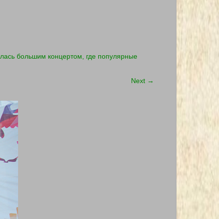
лась большим концертом, где популярные
Next
→