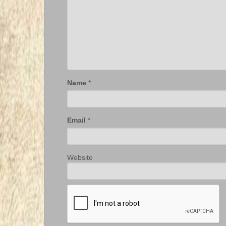
Name
*
Email
*
Website