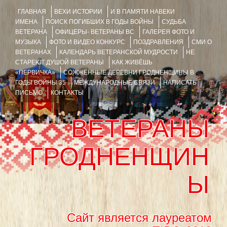
ГЛАВНАЯ
ВЕХИ ИСТОРИИ
И В ПАМЯТИ НАВЕКИ
ИМЕНА
ПОИСК ПОГИБШИХ В ГОДЫ ВОЙНЫ
СУДЬБА
ВЕТЕРАНА
ОФИЦЕРЫ- ВЕТЕРАНЫ ВС
ГАЛЕРЕЯ ФОТО И
МУЗЫКА
ФОТО И ВИДЕО КОНКУРС
ПОЗДРАВЛЕНИЯ
СМИ О
ВЕТЕРАНАХ
КАЛЕНДАРЬ ВЕТЕРАНСКОЙ МУДРОСТИ
НЕ
СТАРЕЮТ ДУШОЙ ВЕТЕРАНЫ
КАК ЖИВЁШЬ
«ПЕРВИЧКА»
СОЖЖЁННЫЕ ДЕРЕВНИ ГРОДНЕНЩИНЫ В
ГОДЫ ВОЙНЫ 35
МЕЖДУНАРОДНЫЕ СВЯЗИ
НАПИСАТЬ
ПИСЬМО
КОНТАКТЫ
ВЕТЕРАНЫ
ГРОДНЕНЩИН
Ы
Сайт является лауреатом