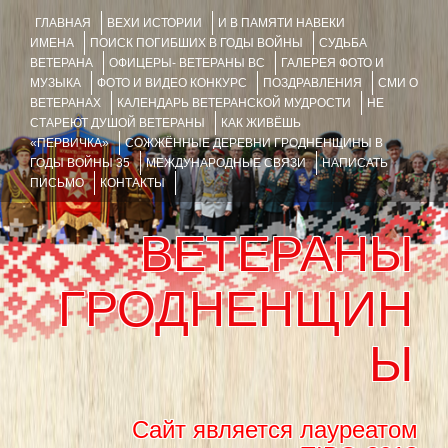
ГЛАВНАЯ
ВЕХИ ИСТОРИИ
И В ПАМЯТИ НАВЕКИ
ИМЕНА
ПОИСК ПОГИБШИХ В ГОДЫ ВОЙНЫ
СУДЬБА
ВЕТЕРАНА
ОФИЦЕРЫ- ВЕТЕРАНЫ ВС
ГАЛЕРЕЯ ФОТО И
МУЗЫКА
ФОТО И ВИДЕО КОНКУРС
ПОЗДРАВЛЕНИЯ
СМИ О
ВЕТЕРАНАХ
КАЛЕНДАРЬ ВЕТЕРАНСКОЙ МУДРОСТИ
НЕ
СТАРЕЮТ ДУШОЙ ВЕТЕРАНЫ
КАК ЖИВЁШЬ
«ПЕРВИЧКА»
СОЖЖЁННЫЕ ДЕРЕВНИ ГРОДНЕНЩИНЫ В
ГОДЫ ВОЙНЫ 35
МЕЖДУНАРОДНЫЕ СВЯЗИ
НАПИСАТЬ
ПИСЬМО
КОНТАКТЫ
ВЕТЕРАНЫ
ГРОДНЕНЩИН
Ы
Сайт является лауреатом