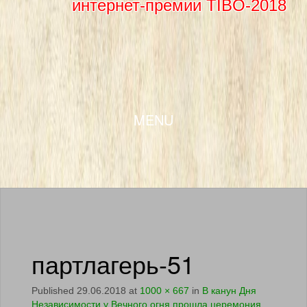
интернет-премии TIBO-2018
SKIP TO CONTENT
MENU
партлагерь-51
Published
29.06.2018
at
1000 × 667
in
В канун Дня
Независимости у Вечного огня прошла церемония