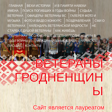
ГЛАВНАЯ
ВЕХИ ИСТОРИИ
И В ПАМЯТИ НАВЕКИ
ИМЕНА
ПОИСК ПОГИБШИХ В ГОДЫ ВОЙНЫ
СУДЬБА
ВЕТЕРАНА
ОФИЦЕРЫ- ВЕТЕРАНЫ ВС
ГАЛЕРЕЯ ФОТО И
МУЗЫКА
ФОТО И ВИДЕО КОНКУРС
ПОЗДРАВЛЕНИЯ
СМИ О
ВЕТЕРАНАХ
КАЛЕНДАРЬ ВЕТЕРАНСКОЙ МУДРОСТИ
НЕ
СТАРЕЮТ ДУШОЙ ВЕТЕРАНЫ
КАК ЖИВЁШЬ
«ПЕРВИЧКА»
СОЖЖЁННЫЕ ДЕРЕВНИ ГРОДНЕНЩИНЫ В
ГОДЫ ВОЙНЫ 35
МЕЖДУНАРОДНЫЕ СВЯЗИ
НАПИСАТЬ
ПИСЬМО
КОНТАКТЫ
ВЕТЕРАНЫ
ГРОДНЕНЩИН
Ы
Сайт является лауреатом