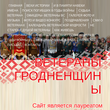
ГЛАВНАЯ
ВЕХИ ИСТОРИИ
И В ПАМЯТИ НАВЕКИ
ИМЕНА
ПОИСК ПОГИБШИХ В ГОДЫ ВОЙНЫ
СУДЬБА
ВЕТЕРАНА
ОФИЦЕРЫ- ВЕТЕРАНЫ ВС
ГАЛЕРЕЯ ФОТО И
МУЗЫКА
ФОТО И ВИДЕО КОНКУРС
ПОЗДРАВЛЕНИЯ
СМИ О
ВЕТЕРАНАХ
КАЛЕНДАРЬ ВЕТЕРАНСКОЙ МУДРОСТИ
НЕ
СТАРЕЮТ ДУШОЙ ВЕТЕРАНЫ
КАК ЖИВЁШЬ
«ПЕРВИЧКА»
СОЖЖЁННЫЕ ДЕРЕВНИ ГРОДНЕНЩИНЫ В
ГОДЫ ВОЙНЫ 35
МЕЖДУНАРОДНЫЕ СВЯЗИ
НАПИСАТЬ
ПИСЬМО
КОНТАКТЫ
ВЕТЕРАНЫ
ГРОДНЕНЩИН
Ы
Сайт является лауреатом