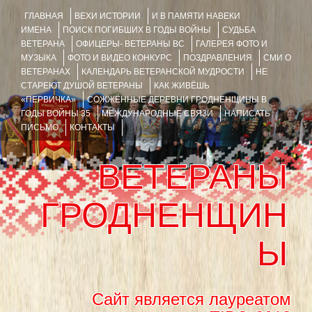
ГЛАВНАЯ
ВЕХИ ИСТОРИИ
И В ПАМЯТИ НАВЕКИ
ИМЕНА
ПОИСК ПОГИБШИХ В ГОДЫ ВОЙНЫ
СУДЬБА
ВЕТЕРАНА
ОФИЦЕРЫ- ВЕТЕРАНЫ ВС
ГАЛЕРЕЯ ФОТО И
МУЗЫКА
ФОТО И ВИДЕО КОНКУРС
ПОЗДРАВЛЕНИЯ
СМИ О
ВЕТЕРАНАХ
КАЛЕНДАРЬ ВЕТЕРАНСКОЙ МУДРОСТИ
НЕ
СТАРЕЮТ ДУШОЙ ВЕТЕРАНЫ
КАК ЖИВЁШЬ
«ПЕРВИЧКА»
СОЖЖЁННЫЕ ДЕРЕВНИ ГРОДНЕНЩИНЫ В
ГОДЫ ВОЙНЫ 35
МЕЖДУНАРОДНЫЕ СВЯЗИ
НАПИСАТЬ
ПИСЬМО
КОНТАКТЫ
ВЕТЕРАНЫ
ГРОДНЕНЩИН
Ы
Сайт является лауреатом