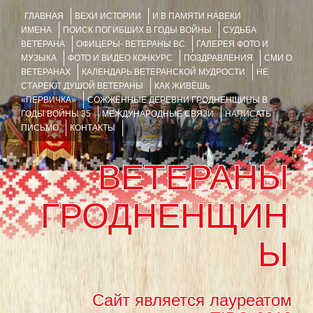
ГЛАВНАЯ
ВЕХИ ИСТОРИИ
И В ПАМЯТИ НАВЕКИ
ИМЕНА
ПОИСК ПОГИБШИХ В ГОДЫ ВОЙНЫ
СУДЬБА
ВЕТЕРАНА
ОФИЦЕРЫ- ВЕТЕРАНЫ ВС
ГАЛЕРЕЯ ФОТО И
МУЗЫКА
ФОТО И ВИДЕО КОНКУРС
ПОЗДРАВЛЕНИЯ
СМИ О
ВЕТЕРАНАХ
КАЛЕНДАРЬ ВЕТЕРАНСКОЙ МУДРОСТИ
НЕ
СТАРЕЮТ ДУШОЙ ВЕТЕРАНЫ
КАК ЖИВЁШЬ
«ПЕРВИЧКА»
СОЖЖЁННЫЕ ДЕРЕВНИ ГРОДНЕНЩИНЫ В
ГОДЫ ВОЙНЫ 35
МЕЖДУНАРОДНЫЕ СВЯЗИ
НАПИСАТЬ
ПИСЬМО
КОНТАКТЫ
ВЕТЕРАНЫ
ГРОДНЕНЩИН
Ы
Сайт является лауреатом