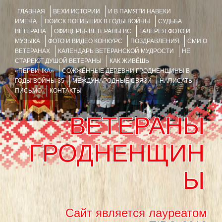
ГЛАВНАЯ
ВЕХИ ИСТОРИИ
И В ПАМЯТИ НАВЕКИ
ИМЕНА
ПОИСК ПОГИБШИХ В ГОДЫ ВОЙНЫ
СУДЬБА
ВЕТЕРАНА
ОФИЦЕРЫ- ВЕТЕРАНЫ ВС
ГАЛЕРЕЯ ФОТО И
МУЗЫКА
ФОТО И ВИДЕО КОНКУРС
ПОЗДРАВЛЕНИЯ
СМИ О
ВЕТЕРАНАХ
КАЛЕНДАРЬ ВЕТЕРАНСКОЙ МУДРОСТИ
НЕ
СТАРЕЮТ ДУШОЙ ВЕТЕРАНЫ
КАК ЖИВЁШЬ
«ПЕРВИЧКА»
СОЖЖЁННЫЕ ДЕРЕВНИ ГРОДНЕНЩИНЫ В
ГОДЫ ВОЙНЫ 35
МЕЖДУНАРОДНЫЕ СВЯЗИ
НАПИСАТЬ
ПИСЬМО
КОНТАКТЫ
ВЕТЕРАНЫ
ГРОДНЕНЩИН
Ы
Сайт является лауреатом