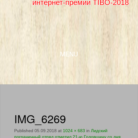
интернет-премии TIBO-2018
SKIP TO CONTENT
MENU
IMG_6269
Published
05.09.2018
at
1024 × 683
in
Лидский
пограничный отряд отметил 21-ю Годовщину со дня