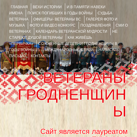
ГЛАВНАЯ
ВЕХИ ИСТОРИИ
И В ПАМЯТИ НАВЕКИ
ИМЕНА
ПОИСК ПОГИБШИХ В ГОДЫ ВОЙНЫ
СУДЬБА
ВЕТЕРАНА
ОФИЦЕРЫ- ВЕТЕРАНЫ ВС
ГАЛЕРЕЯ ФОТО И
МУЗЫКА
ФОТО И ВИДЕО КОНКУРС
ПОЗДРАВЛЕНИЯ
СМИ О
ВЕТЕРАНАХ
КАЛЕНДАРЬ ВЕТЕРАНСКОЙ МУДРОСТИ
НЕ
СТАРЕЮТ ДУШОЙ ВЕТЕРАНЫ
КАК ЖИВЁШЬ
«ПЕРВИЧКА»
СОЖЖЁННЫЕ ДЕРЕВНИ ГРОДНЕНЩИНЫ В
ГОДЫ ВОЙНЫ 35
МЕЖДУНАРОДНЫЕ СВЯЗИ
НАПИСАТЬ
ПИСЬМО
КОНТАКТЫ
ВЕТЕРАНЫ
ГРОДНЕНЩИН
Ы
Сайт является лауреатом