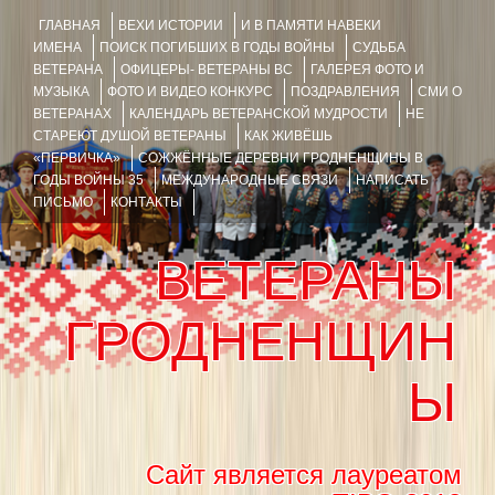
ГЛАВНАЯ
ВЕХИ ИСТОРИИ
И В ПАМЯТИ НАВЕКИ
ИМЕНА
ПОИСК ПОГИБШИХ В ГОДЫ ВОЙНЫ
СУДЬБА
ВЕТЕРАНА
ОФИЦЕРЫ- ВЕТЕРАНЫ ВС
ГАЛЕРЕЯ ФОТО И
МУЗЫКА
ФОТО И ВИДЕО КОНКУРС
ПОЗДРАВЛЕНИЯ
СМИ О
ВЕТЕРАНАХ
КАЛЕНДАРЬ ВЕТЕРАНСКОЙ МУДРОСТИ
НЕ
СТАРЕЮТ ДУШОЙ ВЕТЕРАНЫ
КАК ЖИВЁШЬ
«ПЕРВИЧКА»
СОЖЖЁННЫЕ ДЕРЕВНИ ГРОДНЕНЩИНЫ В
ГОДЫ ВОЙНЫ 35
МЕЖДУНАРОДНЫЕ СВЯЗИ
НАПИСАТЬ
ПИСЬМО
КОНТАКТЫ
ВЕТЕРАНЫ
ГРОДНЕНЩИН
Ы
Сайт является лауреатом