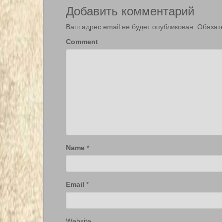
Добавить комментарий
Ваш адрес email не будет опубликован.
Обязат
Comment
Name
*
Email
*
Website