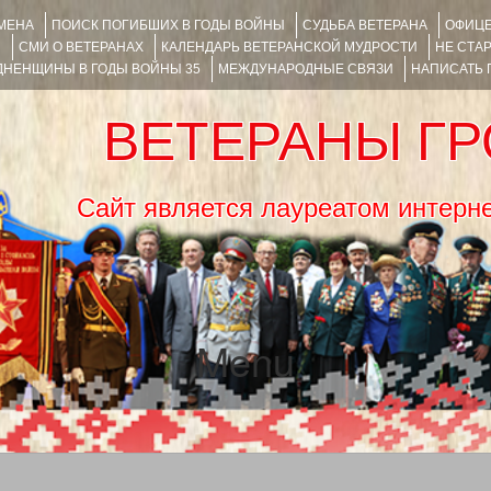
ИМЕНА
ПОИСК ПОГИБШИХ В ГОДЫ ВОЙНЫ
СУДЬБА ВЕТЕРАНА
ОФИЦЕ
Я
СМИ О ВЕТЕРАНАХ
КАЛЕНДАРЬ ВЕТЕРАНСКОЙ МУДРОСТИ
НЕ СТА
НЕНЩИНЫ В ГОДЫ ВОЙНЫ 35
МЕЖДУНАРОДНЫЕ СВЯЗИ
НАПИСАТЬ
ВЕТЕРАНЫ Г
Сайт является лауреатом ин
Menu
SKIP TO CONTENT