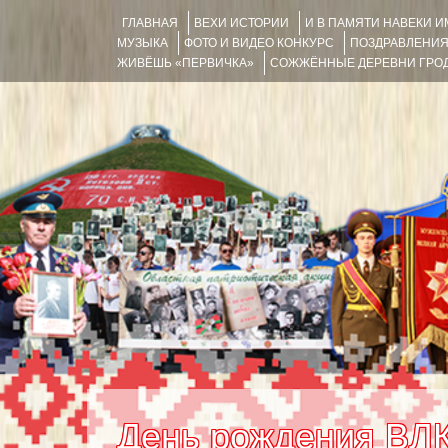
ГЛАВНАЯ
ВЕХИ ИСТОРИИ
И В ПАМЯТИ НАВЕКИ 
МУЗЫКА
ФОТО И ВИДЕО КОНКУРС
ПОЗДРАВЛЕНИ
ЖИВЁШЬ «ПЕРВИЧКА»
СОЖЖЁННЫЕ ДЕРЕВНИ ГРОД
День рождения ВЛ