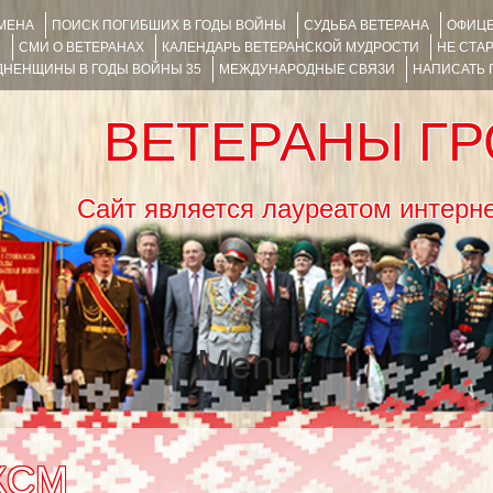
ИМЕНА
ПОИСК ПОГИБШИХ В ГОДЫ ВОЙНЫ
СУДЬБА ВЕТЕРАНА
ОФИЦЕ
Я
СМИ О ВЕТЕРАНАХ
КАЛЕНДАРЬ ВЕТЕРАНСКОЙ МУДРОСТИ
НЕ СТА
НЕНЩИНЫ В ГОДЫ ВОЙНЫ 35
МЕЖДУНАРОДНЫЕ СВЯЗИ
НАПИСАТЬ
ВЕТЕРАНЫ Г
Сайт является лауреатом ин
Menu
SKIP TO CONTENT
КСМ