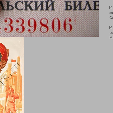
з
С
со
М