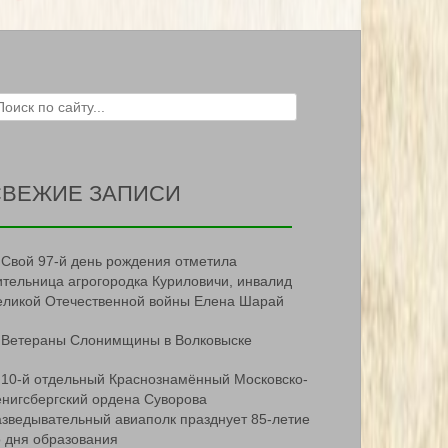
ch for:
СВЕЖИЕ ЗАПИСИ
Свой 97-й день рождения отметила
ительница агрогородка Куриловичи, инвалид
еликой Отечественной войны Елена Шарай
Ветераны Слонимщины в Волковыске
10-й отдельный Краснознамённый Московско-
ёнигсбергский ордена Суворова
азведывательный авиаполк празднует 85-летие
о дня образования