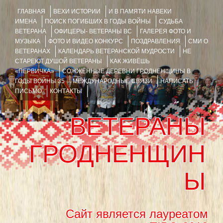
ГЛАВНАЯ
ВЕХИ ИСТОРИИ
И В ПАМЯТИ НАВЕКИ
ИМЕНА
ПОИСК ПОГИБШИХ В ГОДЫ ВОЙНЫ
СУДЬБА
ВЕТЕРАНА
ОФИЦЕРЫ- ВЕТЕРАНЫ ВС
ГАЛЕРЕЯ ФОТО И
МУЗЫКА
ФОТО И ВИДЕО КОНКУРС
ПОЗДРАВЛЕНИЯ
СМИ О
ВЕТЕРАНАХ
КАЛЕНДАРЬ ВЕТЕРАНСКОЙ МУДРОСТИ
НЕ
СТАРЕЮТ ДУШОЙ ВЕТЕРАНЫ
КАК ЖИВЁШЬ
«ПЕРВИЧКА»
СОЖЖЁННЫЕ ДЕРЕВНИ ГРОДНЕНЩИНЫ В
ГОДЫ ВОЙНЫ 35
МЕЖДУНАРОДНЫЕ СВЯЗИ
НАПИСАТЬ
ПИСЬМО
КОНТАКТЫ
ВЕТЕРАНЫ
ГРОДНЕНЩИН
Ы
Сайт является лауреатом