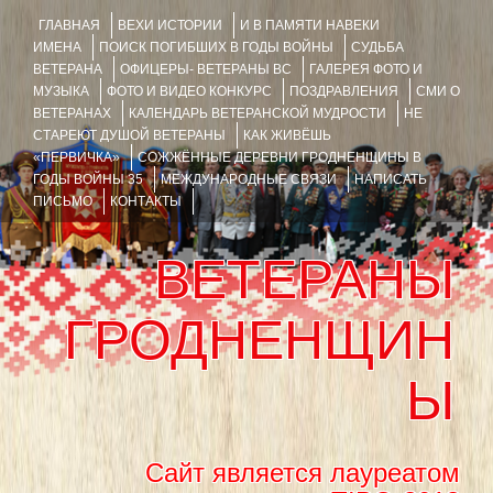
ГЛАВНАЯ
ВЕХИ ИСТОРИИ
И В ПАМЯТИ НАВЕКИ
ИМЕНА
ПОИСК ПОГИБШИХ В ГОДЫ ВОЙНЫ
СУДЬБА
ВЕТЕРАНА
ОФИЦЕРЫ- ВЕТЕРАНЫ ВС
ГАЛЕРЕЯ ФОТО И
МУЗЫКА
ФОТО И ВИДЕО КОНКУРС
ПОЗДРАВЛЕНИЯ
СМИ О
ВЕТЕРАНАХ
КАЛЕНДАРЬ ВЕТЕРАНСКОЙ МУДРОСТИ
НЕ
СТАРЕЮТ ДУШОЙ ВЕТЕРАНЫ
КАК ЖИВЁШЬ
«ПЕРВИЧКА»
СОЖЖЁННЫЕ ДЕРЕВНИ ГРОДНЕНЩИНЫ В
ГОДЫ ВОЙНЫ 35
МЕЖДУНАРОДНЫЕ СВЯЗИ
НАПИСАТЬ
ПИСЬМО
КОНТАКТЫ
ВЕТЕРАНЫ
ГРОДНЕНЩИН
Ы
Сайт является лауреатом