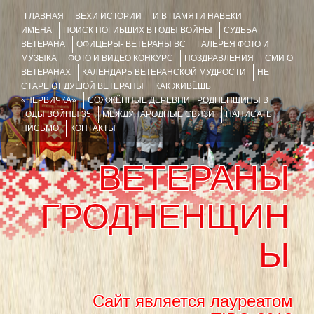
ГЛАВНАЯ
ВЕХИ ИСТОРИИ
И В ПАМЯТИ НАВЕКИ
ИМЕНА
ПОИСК ПОГИБШИХ В ГОДЫ ВОЙНЫ
СУДЬБА
ВЕТЕРАНА
ОФИЦЕРЫ- ВЕТЕРАНЫ ВС
ГАЛЕРЕЯ ФОТО И
МУЗЫКА
ФОТО И ВИДЕО КОНКУРС
ПОЗДРАВЛЕНИЯ
СМИ О
ВЕТЕРАНАХ
КАЛЕНДАРЬ ВЕТЕРАНСКОЙ МУДРОСТИ
НЕ
СТАРЕЮТ ДУШОЙ ВЕТЕРАНЫ
КАК ЖИВЁШЬ
«ПЕРВИЧКА»
СОЖЖЁННЫЕ ДЕРЕВНИ ГРОДНЕНЩИНЫ В
ГОДЫ ВОЙНЫ 35
МЕЖДУНАРОДНЫЕ СВЯЗИ
НАПИСАТЬ
ПИСЬМО
КОНТАКТЫ
ВЕТЕРАНЫ
ГРОДНЕНЩИН
Ы
Сайт является лауреатом