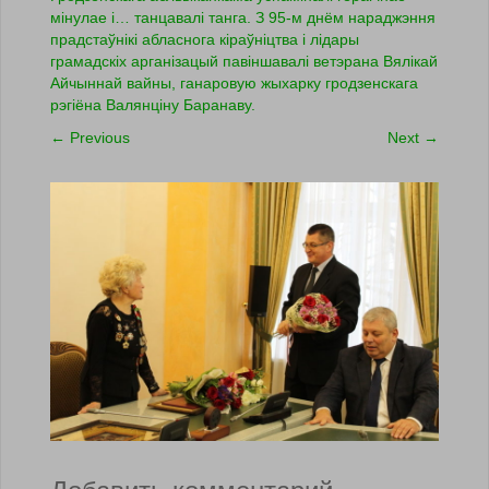
мінулае і… танцавалі танга. З 95-м днём нараджэння
прадстаўнікі абласнога кіраўніцтва і лідары
грамадскіх арганізацый павіншавалі ветэрана Вялікай
Айчыннай вайны, ганаровую жыхарку гродзенскага
рэгіёна Валянціну Баранаву.
←
Previous
Next
→
Добавить комментарий