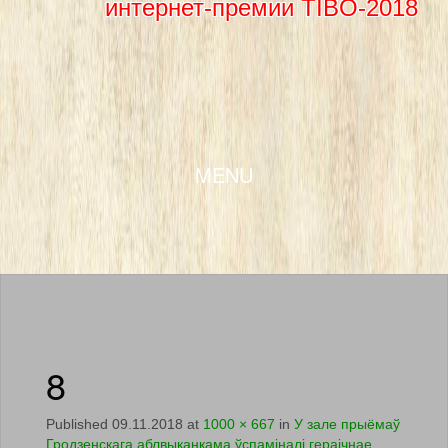
интернет-премии TIBO-2018
SKIP TO CONTENT
MENU
8
Published
09.11.2018
at
1000 × 667
in
У зале прыёмаў
Гродзенскага аблвыканкама ўспаміналі гераічнае